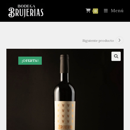
Menú
0
Siguiente producto
¡OFERTA!